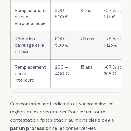
Remplacement
300 –
8 ans
~37 % soit 11
plaque
500 €
187 €
vitrocéramique
Réfection
800 – 1
20 ans
~75 % soit 6
carrelage salle
500 €
1 125 €
de bain
Remplacement
200 –
15 ans
~67 % soit 1
porte
400 €
268 €
intérieure
Ces montants sont indicatifs et varient selon les
régions et les prestataires. Pour éviter toute
contestation, faites établir au moins
deux devis
par un professionnel
et conservez-les