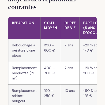
courantes
RÉPARATION
COÛT
DURÉE
PART LOCAT
MOYEN
DE VIE
(5 ANS
D'OCCUPAT
Rebouchage +
350 –
7 ans
~29 % soit 1
peinture d'une
600 €
170 €
pièce
Remplacement
400 –
7 ans
~29 % soit 11
moquette (20
700 €
200 €
m²)
Remplacement
150 –
10 ans
~50 % soit 7
robinet
250 €
125 €
mitigeur