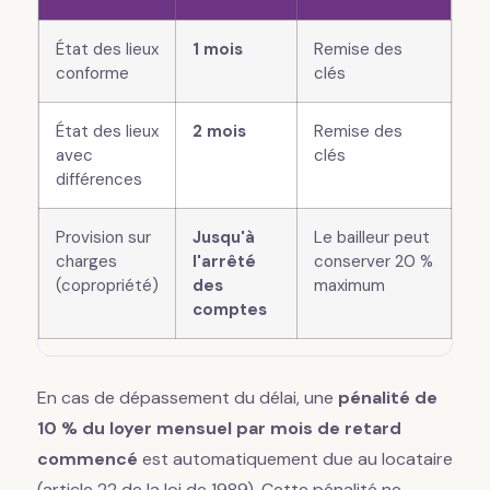
État des lieux
1 mois
Remise des
conforme
clés
État des lieux
2 mois
Remise des
avec
clés
différences
Provision sur
Jusqu'à
Le bailleur peut
charges
l'arrêté
conserver 20 %
(copropriété)
des
maximum
comptes
En cas de dépassement du délai, une
pénalité de
10 % du loyer mensuel par mois de retard
commencé
est automatiquement due au locataire
(article 22 de la loi de 1989). Cette pénalité ne